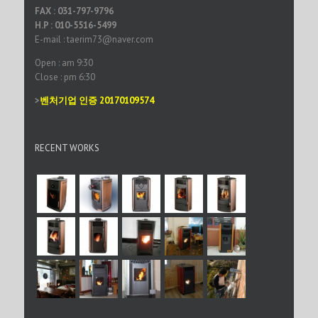
FAX : 031-797-9796
H.P : 010-5516-5499
E-mail : taerim73@naver.com
Open : am 9:30
Close : pm 6:30
>
벤처기업 인증 20170109574
RECENT WORKS