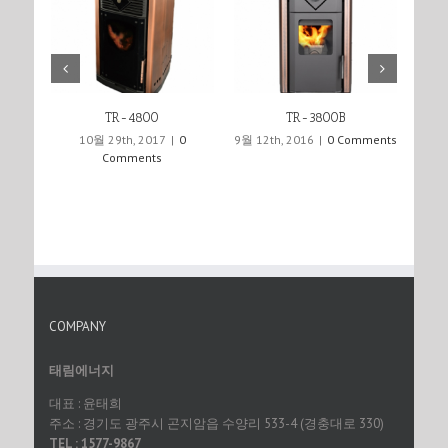
TR-4800
TR-3800B
10월 29th, 2017
|
0
9월 12th, 2016
|
0 Comments
9월 12
Comments
COMPANY
태림에너지
대표 : 윤태희
주소 : 경기도 광주시 곤지암읍 수양리 533-4 (경충대로 330)
TEL : 1577-9867