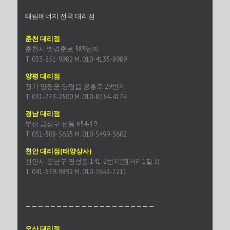
태림에너지 전국 대리점
춘천 대리점
춘천시 옛경춘로 585번지
T. 033-251-9982 M. 010-4135-8989
양평 대리점
경기 양평군 양평읍 공흥로 29번지
T. 031-773-2500 M. 010-8734-4174
경남 대리점
부산 금정구 선동 654-19
T. 051-508-5655 M. 010-5499-5602
천안 대리점(태양상사)
천안시 동남구 영성동 141-2번지(원거리1길 3)
T. 041-579-9892 M. 010-7653-7211
—————————————————————
오산 대리점