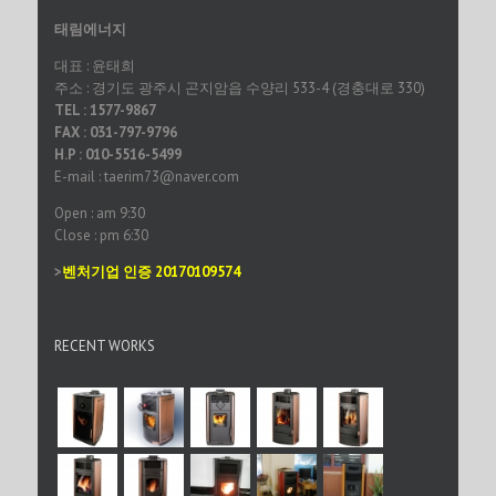
태림에너지
대표 : 윤태희
주소 : 경기도 광주시 곤지암읍 수양리 533-4 (경충대로 330)
TEL : 1577-9867
FAX : 031-797-9796
H.P : 010-5516-5499
E-mail : taerim73@naver.com
Open : am 9:30
Close : pm 6:30
>
벤처기업 인증 20170109574
RECENT WORKS