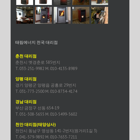
태림에너지 전국 대리점
춘천 대리점
춘천시 옛경춘로 585번지
T. 033-251-9982 M. 010-4135-8989
양평 대리점
경기 양평군 양평읍 공흥로 29번지
T. 031-773-2500 M. 010-8734-4174
경남 대리점
부산 금정구 선동 654-19
T. 051-508-5655 M. 010-5499-5602
천안 대리점(태양상사)
천안시 동남구 영성동 141-2번지(원거리1길 3)
T. 041-579-9892 M. 010-7653-7211