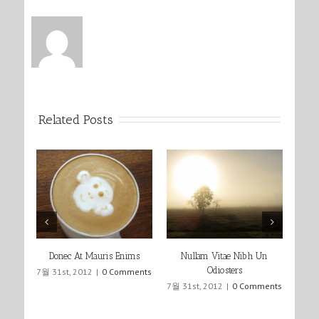
Related Posts
Donec At Mauris Enims
Nullam Vitae Nibh Un
Pr
Odiosters
7월 31st, 2012
|
0 Comments
7월 31st, 2012
|
0 Comments
7월 31