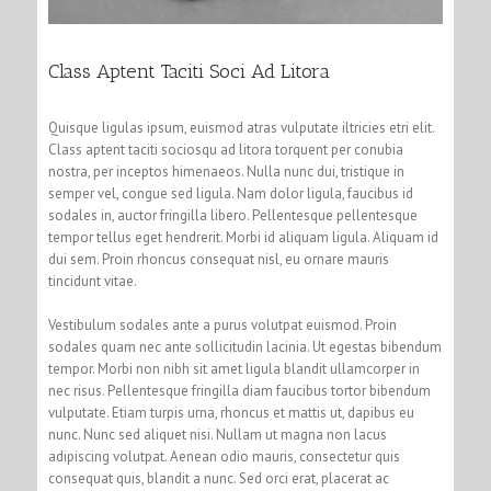
Class Aptent Taciti Soci Ad Litora
Quisque ligulas ipsum, euismod atras vulputate iltricies etri elit.
Class aptent taciti sociosqu ad litora torquent per conubia
nostra, per inceptos himenaeos. Nulla nunc dui, tristique in
semper vel, congue sed ligula. Nam dolor ligula, faucibus id
sodales in, auctor fringilla libero. Pellentesque pellentesque
tempor tellus eget hendrerit. Morbi id aliquam ligula. Aliquam id
dui sem. Proin rhoncus consequat nisl, eu ornare mauris
tincidunt vitae.
Vestibulum sodales ante a purus volutpat euismod. Proin
sodales quam nec ante sollicitudin lacinia. Ut egestas bibendum
tempor. Morbi non nibh sit amet ligula blandit ullamcorper in
nec risus. Pellentesque fringilla diam faucibus tortor bibendum
vulputate. Etiam turpis urna, rhoncus et mattis ut, dapibus eu
nunc. Nunc sed aliquet nisi. Nullam ut magna non lacus
adipiscing volutpat. Aenean odio mauris, consectetur quis
consequat quis, blandit a nunc. Sed orci erat, placerat ac