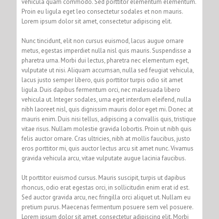
vehicula quam commodo. Sed porttitor elementum elementum.
Proin eu ligula eget leo consectetur sodales et non mauris.
Lorem ipsum dolor sit amet, consectetur adipiscing elit.
Nunc tincidunt, elit non cursus euismod, lacus augue ornare
metus, egestas imperdiet nulla nisl quis mauris. Suspendisse a
pharetra urna. Morbi dui lectus, pharetra nec elementum eget,
vulputate ut nisi. Aliquam accumsan, nulla sed feugiat vehicula,
lacus justo semper libero, quis porttitor turpis odio sit amet
ligula. Duis dapibus fermentum orci, nec malesuada libero
vehicula ut. Integer sodales, urna eget interdum eleifend, nulla
nibh laoreet nisl, quis dignissim mauris dolor eget mi. Donec at
mauris enim. Duis nisi tellus, adipiscing a convallis quis, tristique
vitae risus. Nullam molestie gravida lobortis. Proin ut nibh quis
felis auctor ornare. Cras ultricies, nibh at mollis faucibus, justo
eros porttitor mi, quis auctor lectus arcu sit amet nunc. Vivamus
gravida vehicula arcu, vitae vulputate augue lacinia faucibus.
Ut porttitor euismod cursus. Mauris suscipit, turpis ut dapibus
rhoncus, odio erat egestas orci, in sollicitudin enim erat id est.
Sed auctor gravida arcu, nec fringilla orci aliquet ut. Nullam eu
pretium purus. Maecenas fermentum posuere sem vel posuere.
Lorem ipsum dolor sit amet, consectetur adipiscing elit. Morbi