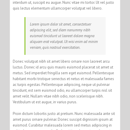
interdum ut, suscipit eu augue. Nunc vitae mi tortor. Ut vel justo
quis lectus elementum ullamcorper volutpat vel libero.
Lorem ipsum dolor sit amet, consectetuer
adipiscing elit, sed diam nonummy nibh
euismod tincidunt ut laoreet dolore magna
aliquam erat volutpat. Ut wisi enim ad minim
veniam, quis nostrud exercitation.
Donec volutpat nibh sit amet libero ornare non laoreet arcu
luctus. Donec id arcu quis mauris euismod placerat sit amet ut
metus. Sed imperdiet fringilla sem eget euismod. Pellentesque
habitant morbi tristique senectus et netus et malesuada fames
ac turpis egestas. Pellentesque adipiscing, neque ut pulvinar
tincidunt, est sem euismod odio, eu ullamcorper turpis nisl sit
amet velit. Nullam vitae nibh odio, non scelerisque nibh.
Vestibulum ut est augue, in varius purus.
Proin dictum lobortis justo at pretium. Nunc malesuada ante sit
amet purus ornare pulvinar. Donec suscipit dignissim ipsum at
euismod. Curabitur malesuada lorem sed metus adipiscing in