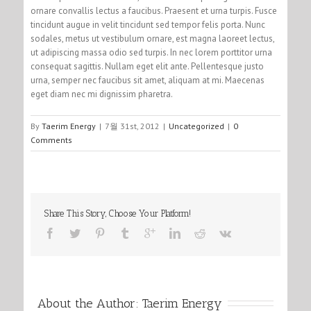
ornare convallis lectus a faucibus. Praesent et urna turpis. Fusce
tincidunt augue in velit tincidunt sed tempor felis porta. Nunc
sodales, metus ut vestibulum ornare, est magna laoreet lectus,
ut adipiscing massa odio sed turpis. In nec lorem porttitor urna
consequat sagittis. Nullam eget elit ante. Pellentesque justo
urna, semper nec faucibus sit amet, aliquam at mi. Maecenas
eget diam nec mi dignissim pharetra.
By
Taerim Energy
|
7월 31st, 2012
|
Uncategorized
|
0
Comments
Share This Story, Choose Your Platform!
About the Author: 
Taerim Energy