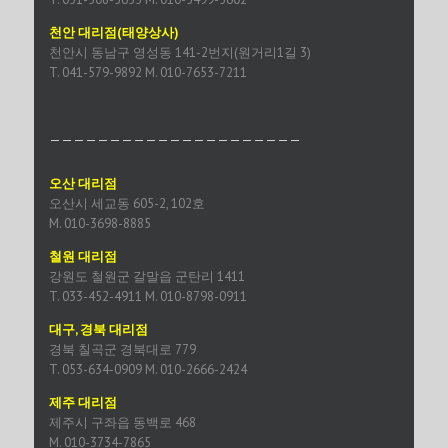
천안 대리점(태양상사)
천안시 동남구 영성동 141-2번지(원거리1길 3)
T. 041-579-9892 M. 010-7653-7211
—————————————————————
오산 대리점
오산시 세교동 605-2, 102호
M. 010-3698-8885
철원 대리점
강원도 철원군 갈말읍 군탄리 1411
T. 033-452-4911 M. 010-8798-0911
대구, 경북 대리점
경북 칠곡군 경북대로 779
T. 053-634-0909 M. 010-2666-2424
제주 대리점
제주시 구좌읍 동백로 468
M. 010-3734-7865