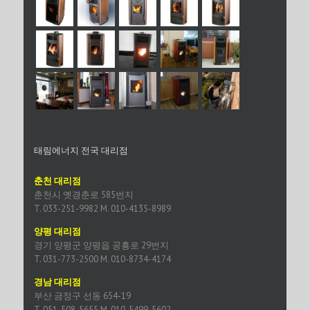
태림에너지 전국 대리점
춘천 대리점
춘천시 옛경춘로 585번지
T. 033-251-9982 M. 010-4135-8989
양평 대리점
경기 양평군 양평읍 공흥로 29번지
T. 031-773-2500 M. 010-8734-4174
경남 대리점
부산 금정구 선동 654-19
T. 051-508-5655 M. 010-5499-5602